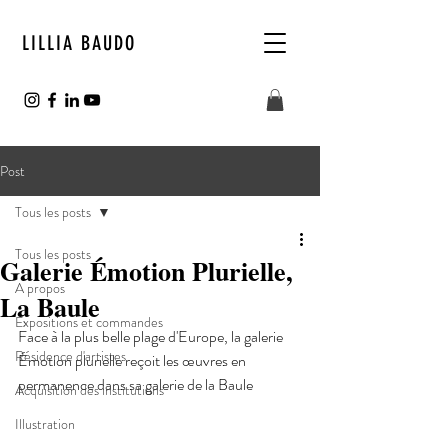
LILLIA BAUDO
Post
Tous les posts
Tous les posts
Galerie Émotion Plurielle,
A propos
La Baule
Expositions et commandes
Face à la plus belle plage d'Europe, la galerie 
Résidence d'artistes
Émotion plurielle reçoit les œuvres en 
permanence dans sa galerie de la Baule
Acquisition des institutions
Illustration