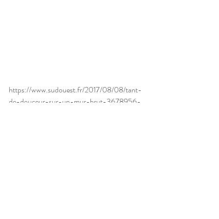
https://www.sudouest.fr/2017/08/08/tant-
de-douceur-sur-un-mur-brut-3678956-
1433.php
A propos
Posts récents
Voir tout