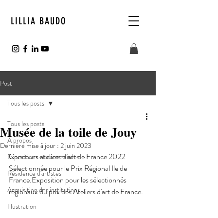
LILLIA BAUDO
Post
Tous les posts
Tous les posts
Musée de la toile de Jouy
A propos
Dernière mise à jour :
2 juin 2023
Concours ateliers d’art de France 2022
Expositions et commandes
Sélectionnée pour le Prix Régional Ile de 
Résidence d'artistes
France.Exposition pour les sélectionnés 
Acquisition des institutions
régionaux du prix des Ateliers d'art de France.
Illustration