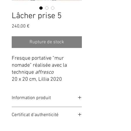
Lâcher prise 5
Prix
240,00 €
Rupture de stock
Fresque portative "mur
nomade" réalisée avec la
technique
affresco
20 x 20 cm, Lillia 2020
Information produit
Fresque sur châssis toilé en lin.
Certificat d'authenticité
Technique affresco ( pigments naturels,
poudre de marbre). Livrée avec système
Livré avec certificat d'autenticité.
d'accrochage.