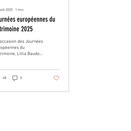
août 2025
∙
1
min
urnées européennes du
trimoine 2025
’occasion des Journées
ropéennes du
rimoine, Lillia Baudo,
tre artisan d’art
squiste, partage son
oir-faire ancestral de...
48
0