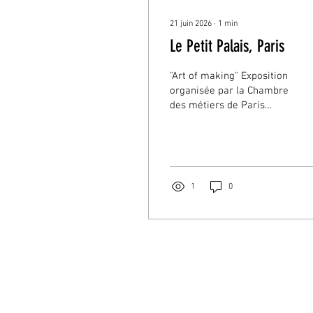
21 juin 2026
∙
1
min
Le Petit Palais, Paris
"Art of making" Exposition
organisée par la Chambre
des métiers de Paris
https://art-of-
making.com/lillia-baudo/
Une édition déployéeà
travers Paris Du 24
février au 8 mars 2026, le
1
0
Petit Palais a accueilli
The Art of Making, un
événement dédié à la
richesse et à la vitalité
des métiers d’art
contemporains. Pensée
comme une expérience
immersive, cette édition
s’est déployée à la fois au