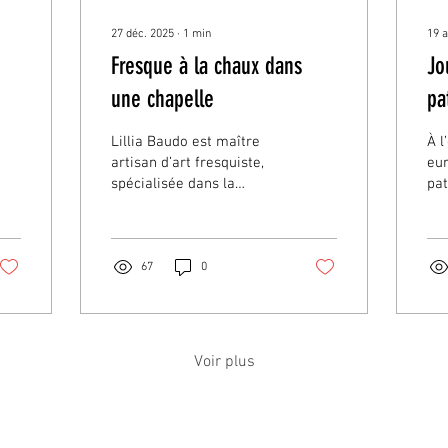
27 déc. 2025
∙
1
min
19 
Fresque à la chaux dans
Jo
une chapelle
pa
Lillia Baudo est maître
À l
artisan d’art fresquiste,
eu
spécialisée dans la
pat
technique ancestrale de
maî
la fresque a fresco, peinte
fre
à la chaux et aux
sav
pigments naturels sur
67
0
enduit frais.
Voir plus