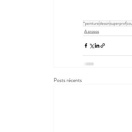
*peinture
dessin
superprof
cou
A propos
Posts récents