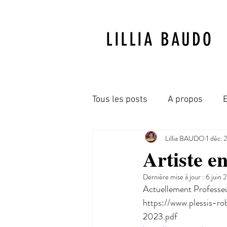
LILLIA BAUDO
Tous les posts
A propos
Lillia BAUDO
1 déc. 
Illustration
Prix et distin
Artiste e
Dernière mise à jour :
6 juin 
Actuellement Professeur
https://www.plessis-r
2023.pdf