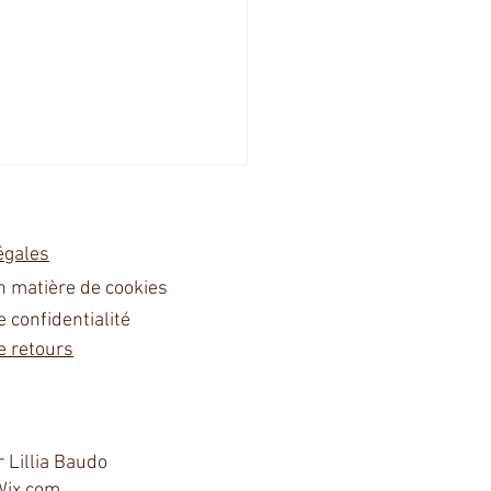
égales
en matière de cookies
e confidentialité
e retours
rand Palais: Le salon des
tes Français
 Lillia Baudo
Wix.com