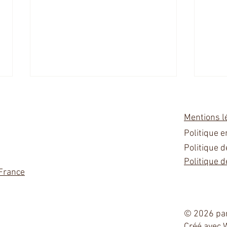
Mentions l
Politique 
Politique d
Politique d
 France
Journées Européenne des
Le G
Métiers d'Arts, démonstration
Artis
de fresque
© 2026 par
Créé avec 