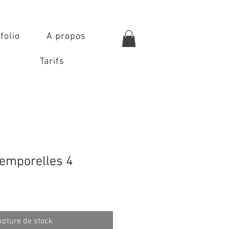
folio
A propos
Tarifs
temporelles 4
pture de stock